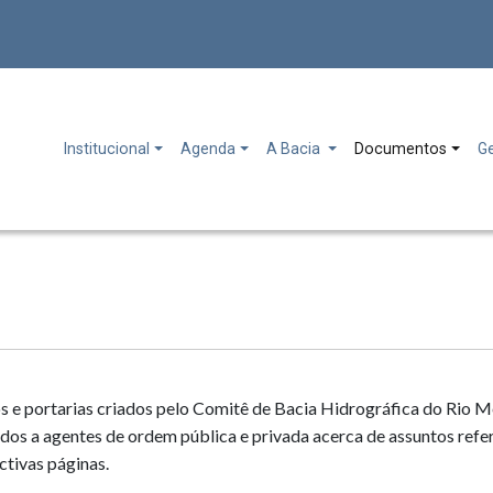
Institucional
Agenda
A Bacia
Documentos
G
os e portarias criados pelo Comitê de Bacia Hidrográfica do Ri
ados a agentes de ordem pública e privada acerca de assuntos refe
ctivas páginas.