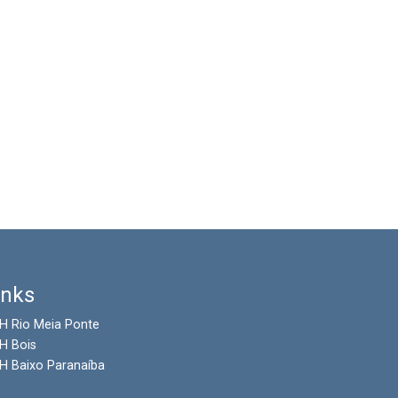
inks
H Rio Meia Ponte
H Bois
H Baixo Paranaíba