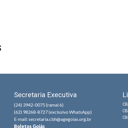
s
Secretaria Executiva
L
(24) 3942-0075 (ramal 6)
CB
CB
(62) 98268-8727 (exclusivo WhatsApp)
CB
E-mail: secretaria.cbh@agegoias.org.br
Boletos Goiás