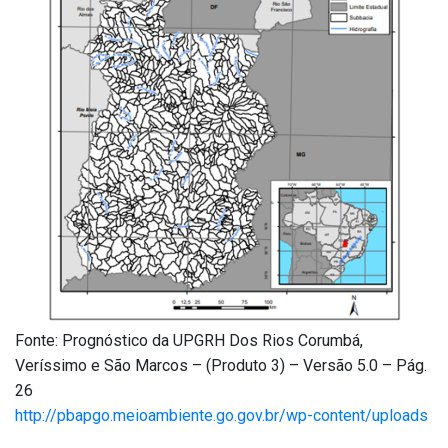
Fonte: Prognóstico da UPGRH Dos Rios Corumbá,
Veríssimo e São Marcos – (Produto 3) – Versão 5.0 – Pág.
26
http://pbapgo.meioambiente.go.gov.br/wp-content/uploads