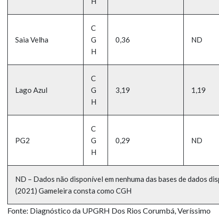
H
C
Saia Velha
G
0,36
ND
H
C
Lago Azul
G
3,19
1,19
H
C
PG2
G
0,29
ND
H
ND – Dados não disponível em nenhuma das bases de dados di
(2021) Gameleira consta como CGH
Fonte: Diagnóstico da UPGRH Dos Rios Corumbá, Veríssimo