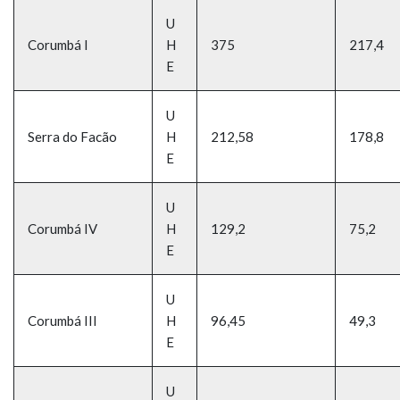
U
Corumbá I
H
375
217,4
E
U
Serra do Facão
H
212,58
178,8
E
U
Corumbá IV
H
129,2
75,2
E
U
Corumbá III
H
96,45
49,3
E
U