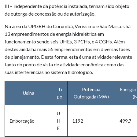
III – independente da potência instalada, tenham sido objeto
de outorga de concessão ou de autorização.
Na área da UPGRH do Corumbá, Veríssimo e São Marcos há
13 empreendimentos de energia hidrelétrica em
funcionamento sendo seis UHEs, 3 PCHs, e 4 CGHs. Além
destes ainda há mais 55 empreendimentos em diversas fases
de planejamento. Desta forma, esta é uma atividade relevante
tanto do ponto de vista de atividade econômica como das
suas interferências no sistema hidrológico.
Ti
Potência
Energia
Usina
po
Outorgada (MW)
(
U
Emborcação
H
1192
499,7
E