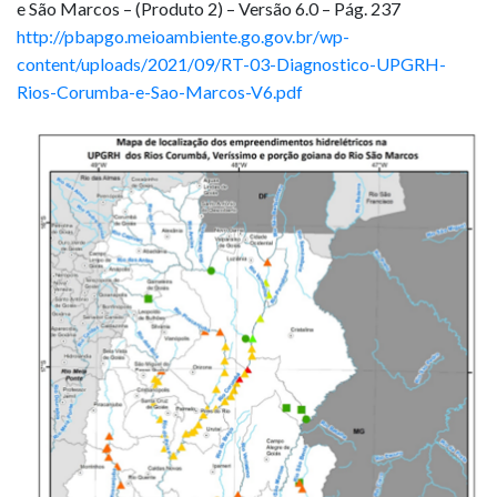
e São Marcos – (Produto 2) – Versão 6.0 – Pág. 237
http://pbapgo.meioambiente.go.gov.br/wp-
content/uploads/2021/09/RT-03-Diagnostico-UPGRH-
Rios-Corumba-e-Sao-Marcos-V6.pdf