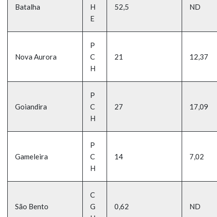
Batalha
H
52,5
ND
E
P
Nova Aurora
C
21
12,37
H
P
Goiandira
C
27
17,09
H
P
Gameleira
C
14
7,02
H
C
São Bento
G
0,62
ND