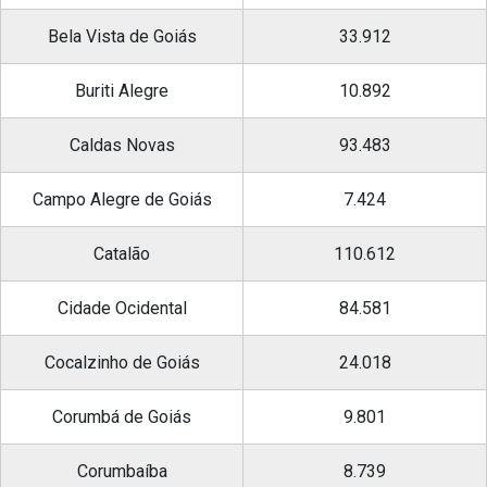
Bela Vista de Goiás
33.912
Buriti Alegre
10.892
Caldas Novas
93.483
Campo Alegre de Goiás
7.424
Catalão
110.612
Cidade Ocidental
84.581
Cocalzinho de Goiás
24.018
Corumbá de Goiás
9.801
Corumbaíba
8.739