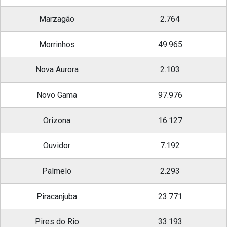
Marzagão
2.764
Morrinhos
49.965
Nova Aurora
2.103
Novo Gama
97.976
Orizona
16.127
Ouvidor
7.192
Palmelo
2.293
Piracanjuba
23.771
Pires do Rio
33.193