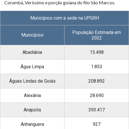
Corumbá, Veríssimo e porção goiana do Rio São Marcos.
Municípios com a sede na UPGRH
População Estimada em
Municípios
2022
Abadiânia
15.498
Água Limpa
1.853
Águas Lindas de Goiás
208.892
Alexânia
28.690
Anápolis
393.417
Anhanguera
927