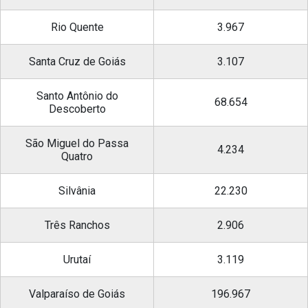
Rio Quente
3.967
Santa Cruz de Goiás
3.107
Santo Antônio do
68.654
Descoberto
São Miguel do Passa
4.234
Quatro
Silvânia
22.230
Três Ranchos
2.906
Urutaí
3.119
Valparaíso de Goiás
196.967