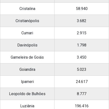
Cristalina
58.940
Cristianópolis
3.682
Cumari
2.915
Davinópolis
1.798
Gameleira de Goiás
3.450
Goiandira
5.023
Ipameri
24.617
Leopoldo de Bulhões
8.777
Luziânia
196.416